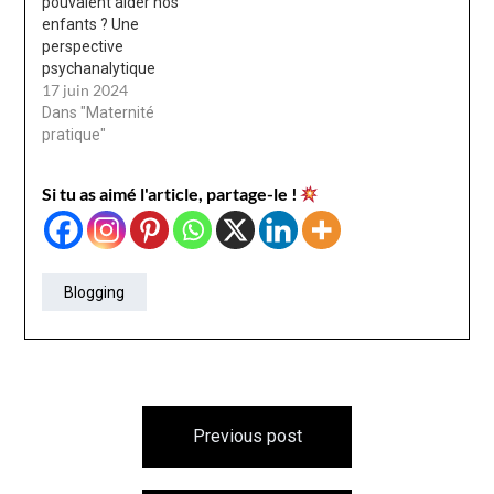
pouvaient aider nos
enfants ? Une
perspective
psychanalytique
17 juin 2024
Dans "Maternité
pratique"
Si tu as aimé l'article, partage-le !
Blogging
Navigation
Previous post
de
l’article