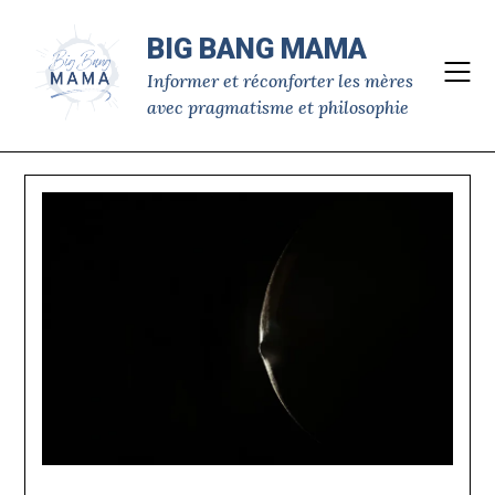
Skip
to
BIG BANG MAMA
content
Informer et réconforter les mères
avec pragmatisme et philosophie